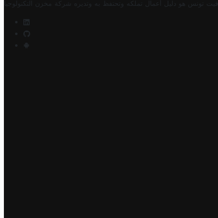
فيت تونس هو دليل أعمال تملكه وتحتفظ به وتديره
شركة مخزن التكنولوجيا