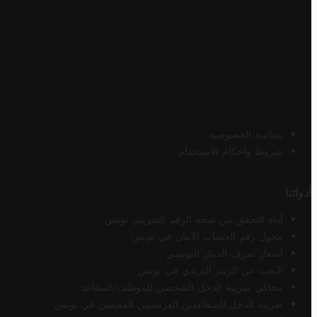
سياسة الخصوصية
شروط وأحكام الاستخدام
أدواتنا
أداة التحقق من صحة الرقم الضريبي تونس
محول رقم الحساب الآيبان في تونس
أسعار صرف الدينار التونسي
البحث عن الرمز البريدي في تونس
محاكي ضريبة الدخل الشخصي للموظف/المتقاعد
ضريبة الدخل للمتقاعدين الفرنسيين المقيمين في تونس