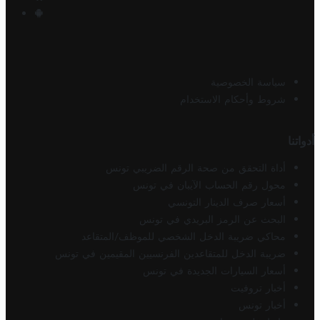
سياسة الخصوصية
شروط وأحكام الاستخدام
أدواتنا
أداة التحقق من صحة الرقم الضريبي تونس
محول رقم الحساب الآيبان في تونس
أسعار صرف الدينار التونسي
البحث عن الرمز البريدي في تونس
محاكي ضريبة الدخل الشخصي للموظف/المتقاعد
ضريبة الدخل للمتقاعدين الفرنسيين المقيمين في تونس
أسعار السيارات الجديدة في تونس
أخبار تروفيت
أخبار تونس