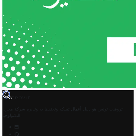
TROVIT
تروفيت تونس هو دليل أعمال تملكه وتحتفظ به وتديره
شركة مخزن
.
التكنولوجيا