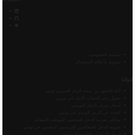
سياسة الخصوصية
شروط وأحكام الاستخدام
أدواتنا
أداة التحقق من صحة الرقم الضريبي تونس
محول رقم الحساب الآيبان في تونس
أسعار صرف الدينار التونسي
البحث عن الرمز البريدي في تونس
محاكي ضريبة الدخل الشخصي للموظف/المتقاعد
ضريبة الدخل للمتقاعدين الفرنسيين المقيمين في تونس
أسعار السيارات الجديدة في تونس