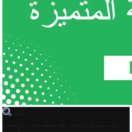
TROVIT
تروفيت تونس هو دليل أعمال تملكه وتحتفظ به وتديره
شركة مخزن
.
التكنولوجيا