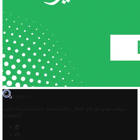
TROVIT
تروفيت تونس هو دليل أعمال تملكه وتحتفظ به وتديره
شركة مخزن
.
التكنولوجيا