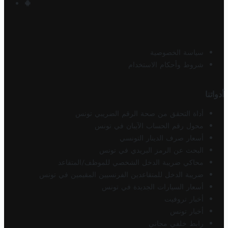
سياسة الخصوصية
شروط وأحكام الاستخدام
أدواتنا
أداة التحقق من صحة الرقم الضريبي تونس
محول رقم الحساب الآيبان في تونس
أسعار صرف الدينار التونسي
البحث عن الرمز البريدي في تونس
محاكي ضريبة الدخل الشخصي للموظف/المتقاعد
ضريبة الدخل للمتقاعدين الفرنسيين المقيمين في تونس
أسعار السيارات الجديدة في تونس
أخبار تروفيت
أخبار تونس
رابط خلفي مجاني