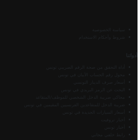
سياسة الخصوصية
شروط وأحكام الاستخدام
أدواتنا
أداة التحقق من صحة الرقم الضريبي تونس
محول رقم الحساب الآيبان في تونس
أسعار صرف الدينار التونسي
البحث عن الرمز البريدي في تونس
محاكي ضريبة الدخل الشخصي للموظف/المتقاعد
ضريبة الدخل للمتقاعدين الفرنسيين المقيمين في تونس
أسعار السيارات الجديدة في تونس
أخبار تروفيت
أخبار تونس
رابط خلفي مجاني