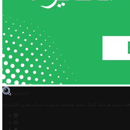
TROVIT
فيت تونس هو دليل أعمال تملكه وتحتفظ به وتديره
شركة مخزن التكنولوجيا