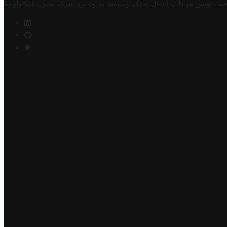
فيت تونس هو دليل أعمال تملكه وتحتفظ به وتديره
شركة مخزن التكنولوجيا