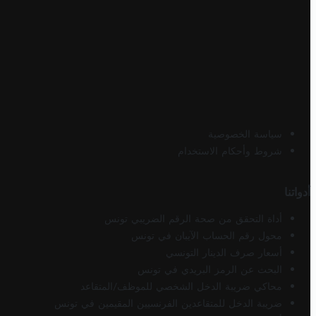
سياسة الخصوصية
شروط وأحكام الاستخدام
أدواتنا
أداة التحقق من صحة الرقم الضريبي تونس
محول رقم الحساب الآيبان في تونس
أسعار صرف الدينار التونسي
البحث عن الرمز البريدي في تونس
محاكي ضريبة الدخل الشخصي للموظف/المتقاعد
ضريبة الدخل للمتقاعدين الفرنسيين المقيمين في تونس