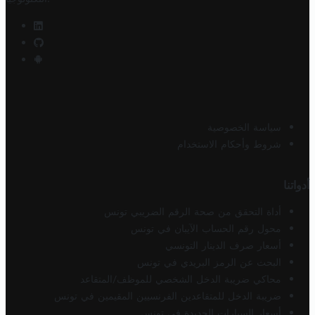
سياسة الخصوصية
شروط وأحكام الاستخدام
أدواتنا
أداة التحقق من صحة الرقم الضريبي تونس
محول رقم الحساب الآيبان في تونس
أسعار صرف الدينار التونسي
البحث عن الرمز البريدي في تونس
محاكي ضريبة الدخل الشخصي للموظف/المتقاعد
ضريبة الدخل للمتقاعدين الفرنسيين المقيمين في تونس
أسعار السيارات الجديدة في تونس