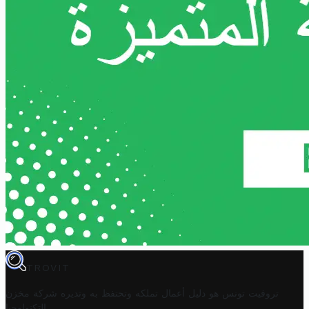
TROVIT
تروفيت تونس هو دليل أعمال تملكه وتحتفظ به وتديره
شركة مخزن
.
التكنولوجيا