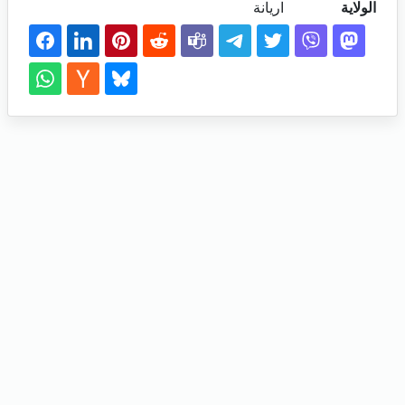
الولاية
اريانة