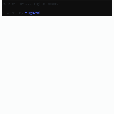
2025 © Trovit. All Rights Reserved.
Powered By
MegaWeb
.