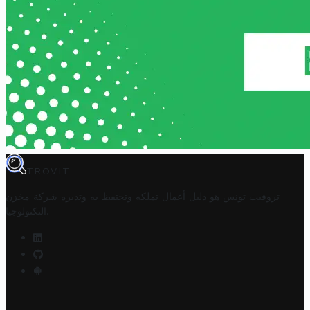
TROVIT
تروفيت تونس هو دليل أعمال تملكه وتحتفظ به وتديره
شركة مخزن
.
التكنولوجيا