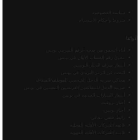
سياسة الخصوصية
شروط وأحكام الاستخدام
أدواتنا
أداة التحقق من صحة الرقم الضريبي تونس
محول رقم الحساب الآيبان في تونس
أسعار صرف الدينار التونسي
البحث عن الرمز البريدي في تونس
محاكي ضريبة الدخل الشخصي للموظف/المتقاعد
ضريبة الدخل للمتقاعدين الفرنسيين المقيمين في تونس
أسعار السيارات الجديدة في تونس
أخبار تروفيت
أخبار تونس
رابط خلفي مجاني
قائمة الشركات الأهلية المحلية
قائمة الشركات الأهلية الجهوية