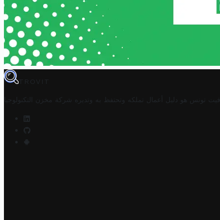
TROVIT
فيت تونس هو دليل أعمال تملكه وتحتفظ به وتديره
شركة مخزن التكنولوجيا