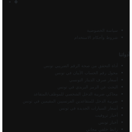
سياسة الخصوصية
شروط وأحكام الاستخدام
أدواتنا
أداة التحقق من صحة الرقم الضريبي تونس
محول رقم الحساب الآيبان في تونس
أسعار صرف الدينار التونسي
البحث عن الرمز البريدي في تونس
محاكي ضريبة الدخل الشخصي للموظف/المتقاعد
ضريبة الدخل للمتقاعدين الفرنسيين المقيمين في تونس
أسعار السيارات الجديدة في تونس
أخبار تروفيت
أخبار تونس
رابط خلفي مجاني