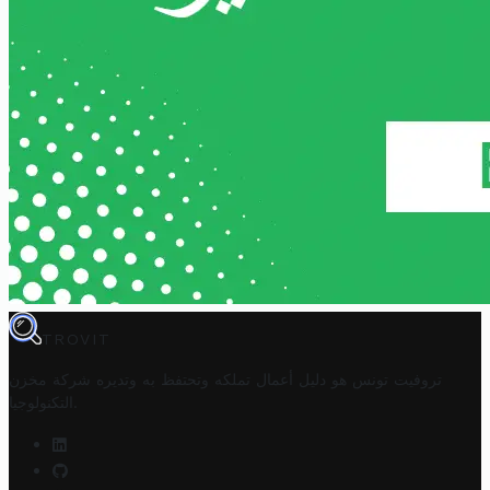
TROVIT
تروفيت تونس هو دليل أعمال تملكه وتحتفظ به وتديره
شركة مخزن
.
التكنولوجيا