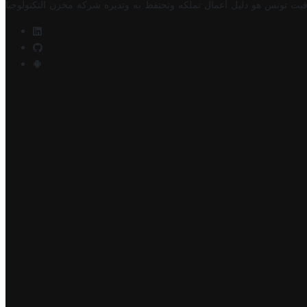
فيت تونس هو دليل أعمال تملكه وتحتفظ به وتديره
شركة مخزن التكنولوجيا