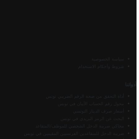
سياسة الخصوصية
شروط وأحكام الاستخدام
أدواتنا
أداة التحقق من صحة الرقم الضريبي تونس
محول رقم الحساب الآيبان في تونس
أسعار صرف الدينار التونسي
البحث عن الرمز البريدي في تونس
محاكي ضريبة الدخل الشخصي للموظف/المتقاعد
ضريبة الدخل للمتقاعدين الفرنسيين المقيمين في تونس