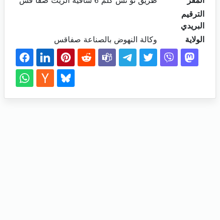
المقر
طريق تو نس كلم 6 ساقية الزيت صفا قس
الترقيم
البريدي
الولاية
وكالة النهوض بالصناعة صفاقس