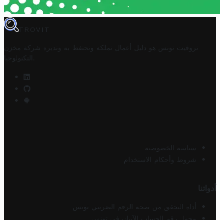
TROVIT
تروفيت تونس هو دليل أعمال تملكه وتحتفظ به وتديره
شركة مخزن
.
التكنولوجيا
سياسة الخصوصية
شروط وأحكام الاستخدام
أدواتنا
أداة التحقق من صحة الرقم الضريبي تونس
محول رقم الحساب الآيبان في تونس