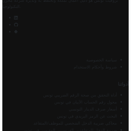
تروفيت تونس هو دليل أعمال تملكه وتحتفظ به وتديره
شركة مخزن
.
التكنولوجيا
سياسة الخصوصية
شروط وأحكام الاستخدام
أدواتنا
أداة التحقق من صحة الرقم الضريبي تونس
محول رقم الحساب الآيبان في تونس
أسعار صرف الدينار التونسي
البحث عن الرمز البريدي في تونس
محاكي ضريبة الدخل الشخصي للموظف/المتقاعد
ضريبة الدخل للمتقاعدين الفرنسيين المقيمين في تونس