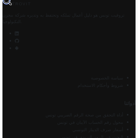
TROVIT
تروفيت تونس هو دليل أعمال تملكه وتحتفظ به وتديره
شركة مخزن
.
التكنولوجيا
سياسة الخصوصية
شروط وأحكام الاستخدام
أدواتنا
أداة التحقق من صحة الرقم الضريبي تونس
محول رقم الحساب الآيبان في تونس
أسعار صرف الدينار التونسي
البحث عن الرمز البريدي في تونس