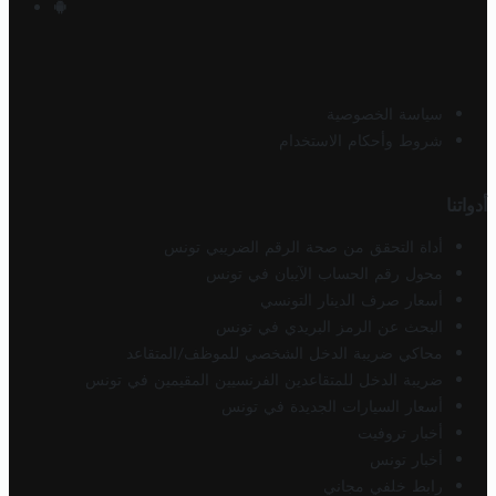
سياسة الخصوصية
شروط وأحكام الاستخدام
أدواتنا
أداة التحقق من صحة الرقم الضريبي تونس
محول رقم الحساب الآيبان في تونس
أسعار صرف الدينار التونسي
البحث عن الرمز البريدي في تونس
محاكي ضريبة الدخل الشخصي للموظف/المتقاعد
ضريبة الدخل للمتقاعدين الفرنسيين المقيمين في تونس
أسعار السيارات الجديدة في تونس
أخبار تروفيت
أخبار تونس
رابط خلفي مجاني