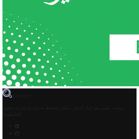
TROVIT
تروفيت تونس هو دليل أعمال تملكه وتحتفظ به وتديره
شركة مخزن
.
التكنولوجيا