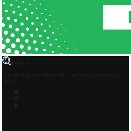
TROVIT
تروفيت تونس هو دليل أعمال تملكه وتحتفظ به وتديره
شركة مخزن
.
التكنولوجيا