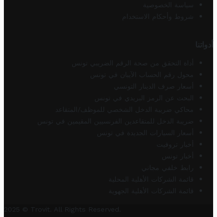
سياسة الخصوصية
شروط وأحكام الاستخدام
أدواتنا
أداة التحقق من صحة الرقم الضريبي تونس
محول رقم الحساب الآيبان في تونس
أسعار صرف الدينار التونسي
البحث عن الرمز البريدي في تونس
محاكي ضريبة الدخل الشخصي للموظف/المتقاعد
ضريبة الدخل للمتقاعدين الفرنسيين المقيمين في تونس
أسعار السيارات الجديدة في تونس
أخبار تروفيت
أخبار تونس
رابط خلفي مجاني
قائمة الشركات الأهلية المحلية
قائمة الشركات الأهلية الجهوية
2025 © Trovit. All Rights Reserved.