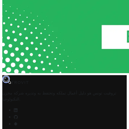
TROVIT
تروفيت تونس هو دليل أعمال تملكه وتحتفظ به وتديره
شركة مخزن
.
التكنولوجيا