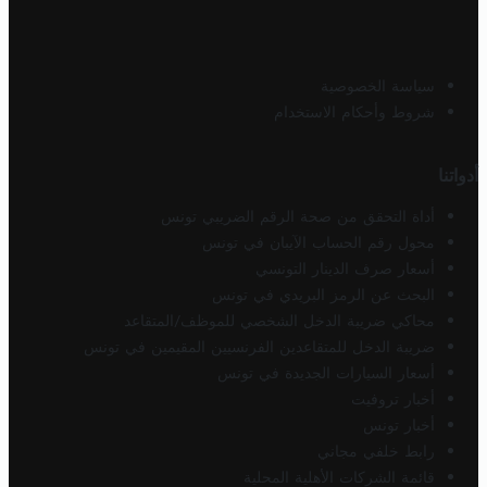
سياسة الخصوصية
شروط وأحكام الاستخدام
أدواتنا
أداة التحقق من صحة الرقم الضريبي تونس
محول رقم الحساب الآيبان في تونس
أسعار صرف الدينار التونسي
البحث عن الرمز البريدي في تونس
محاكي ضريبة الدخل الشخصي للموظف/المتقاعد
ضريبة الدخل للمتقاعدين الفرنسيين المقيمين في تونس
أسعار السيارات الجديدة في تونس
أخبار تروفيت
أخبار تونس
رابط خلفي مجاني
قائمة الشركات الأهلية المحلية