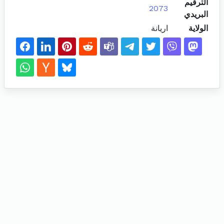
الترقيم
2073
البريدي
الولاية
اريانة