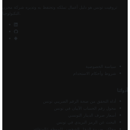
تروفيت تونس هو دليل أعمال تملكه وتحتفظ به وتديره
شركة مخزن
.
التكنولوجيا
سياسة الخصوصية
شروط وأحكام الاستخدام
أدواتنا
أداة التحقق من صحة الرقم الضريبي تونس
محول رقم الحساب الآيبان في تونس
أسعار صرف الدينار التونسي
البحث عن الرمز البريدي في تونس
محاكي ضريبة الدخل الشخصي للموظف/المتقاعد