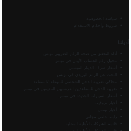
سياسة الخصوصية
شروط وأحكام الاستخدام
أدواتنا
أداة التحقق من صحة الرقم الضريبي تونس
محول رقم الحساب الآيبان في تونس
أسعار صرف الدينار التونسي
البحث عن الرمز البريدي في تونس
محاكي ضريبة الدخل الشخصي للموظف/المتقاعد
ضريبة الدخل للمتقاعدين الفرنسيين المقيمين في تونس
أسعار السيارات الجديدة في تونس
أخبار تروفيت
أخبار تونس
رابط خلفي مجاني
قائمة الشركات الأهلية المحلية
قائمة الشركات الأهلية الجهوية