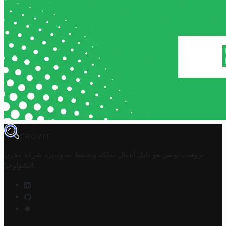
TROVIT
تروفيت تونس هو دليل أعمال تملكه وتحتفظ به وتديره
شركة مخزن
.
التكنولوجيا