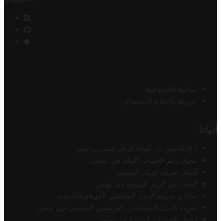
سياسة الخصوصية
شروط وأحكام الاستخدام
أدواتنا
أداة التحقق من صحة الرقم الضريبي تونس
محول رقم الحساب الآيبان في تونس
أسعار صرف الدينار التونسي
البحث عن الرمز البريدي في تونس
محاكي ضريبة الدخل الشخصي للموظف/المتقاعد
ضريبة الدخل للمتقاعدين الفرنسيين المقيمين في تونس
أسعار السيارات الجديدة في تونس