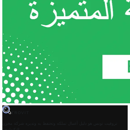
TROVIT
تروفيت تونس هو دليل أعمال تملكه وتحتفظ به وتديره
شركة مخزن
.
التكنولوجيا