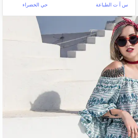
س آ ت الطباعة
حي الخضراء