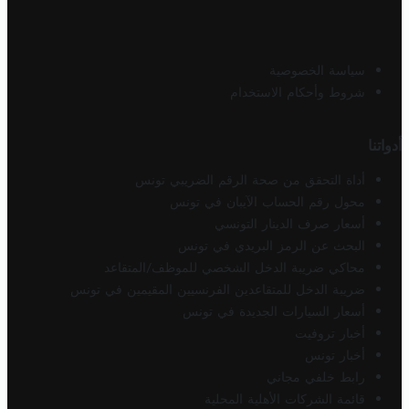
سياسة الخصوصية
شروط وأحكام الاستخدام
أدواتنا
أداة التحقق من صحة الرقم الضريبي تونس
محول رقم الحساب الآيبان في تونس
أسعار صرف الدينار التونسي
البحث عن الرمز البريدي في تونس
محاكي ضريبة الدخل الشخصي للموظف/المتقاعد
ضريبة الدخل للمتقاعدين الفرنسيين المقيمين في تونس
أسعار السيارات الجديدة في تونس
أخبار تروفيت
أخبار تونس
رابط خلفي مجاني
قائمة الشركات الأهلية المحلية