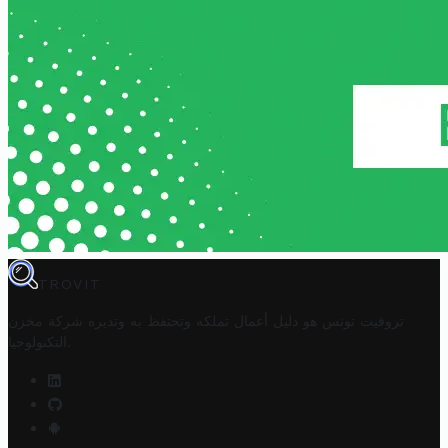
TROVIT
تروفيت تونس هو دليل أعمال تملكه وتحتفظ به وتديره
شركة مخزن
.
التكنولوجيا