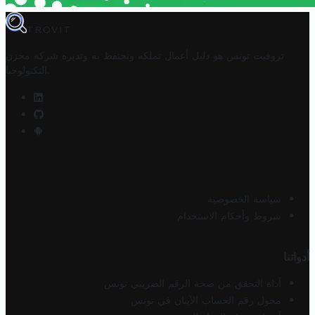
TROVIT
تروفيت تونس هو دليل أعمال تملكه وتحتفظ به وتديره
شركة مخزن
.
التكنولوجيا
سياسة الخصوصية
شروط وأحكام الاستخدام
أدواتنا
أداة التحقق من صحة الرقم الضريبي تونس
محول رقم الحساب الآيبان في تونس