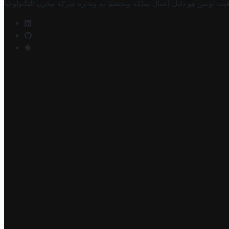
فيت تونس هو دليل أعمال تملكه وتحتفظ به وتديره
شركة مخزن التكنولوجيا