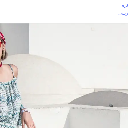
نزه
رسى