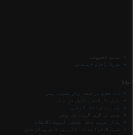
سياسة الخصوصية
شروط وأحكام الاستخدام
أدواتنا
أداة التحقق من صحة الرقم الضريبي تونس
محول رقم الحساب الآيبان في تونس
أسعار صرف الدينار التونسي
البحث عن الرمز البريدي في تونس
محاكي ضريبة الدخل الشخصي للموظف/المتقاعد
ضريبة الدخل للمتقاعدين الفرنسيين المقيمين في تونس