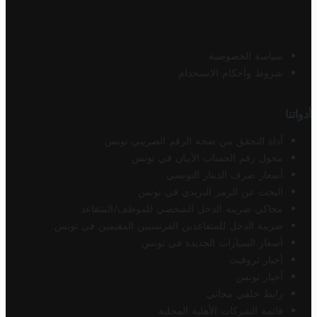
سياسة الخصوصية
شروط وأحكام الاستخدام
أدواتنا
أداة التحقق من صحة الرقم الضريبي تونس
محول رقم الحساب الآيبان في تونس
أسعار صرف الدينار التونسي
البحث عن الرمز البريدي في تونس
محاكي ضريبة الدخل الشخصي للموظف/المتقاعد
ضريبة الدخل للمتقاعدين الفرنسيين المقيمين في تونس
أسعار السيارات الجديدة في تونس
أخبار تروفيت
أخبار تونس
رابط خلفي مجاني
قائمة الشركات الأهلية المحلية