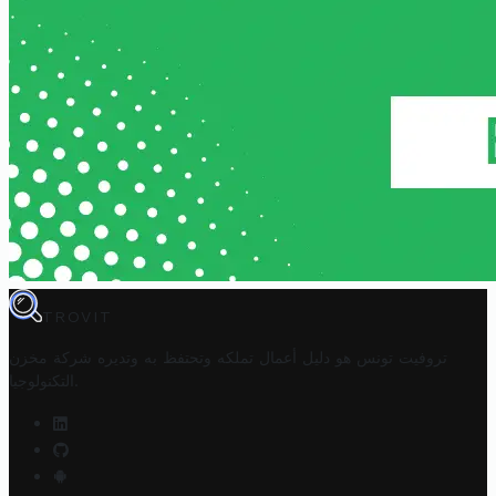
TROVIT
تروفيت تونس هو دليل أعمال تملكه وتحتفظ به وتديره
شركة مخزن
.
التكنولوجيا