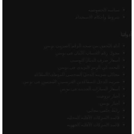
سياسة الخصوصية
شروط وأحكام الاستخدام
أدواتنا
أداة التحقق من صحة الرقم الضريبي تونس
محول رقم الحساب الآيبان في تونس
أسعار صرف الدينار التونسي
البحث عن الرمز البريدي في تونس
محاكي ضريبة الدخل الشخصي للموظف/المتقاعد
ضريبة الدخل للمتقاعدين الفرنسيين المقيمين في تونس
أسعار السيارات الجديدة في تونس
أخبار تروفيت
أخبار تونس
رابط خلفي مجاني
قائمة الشركات الأهلية المحلية
قائمة الشركات الأهلية الجهوية