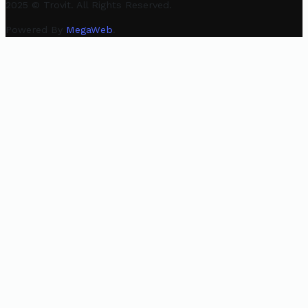
2025 © Trovit. All Rights Reserved.
Powered By
MegaWeb
.