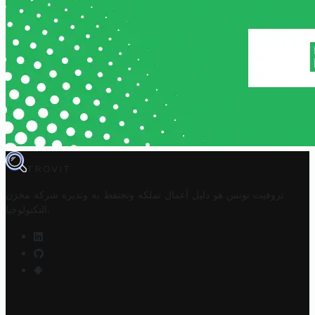
TROVIT
تروفيت تونس هو دليل أعمال تملكه وتحتفظ به وتديره
شركة مخزن
.
التكنولوجيا