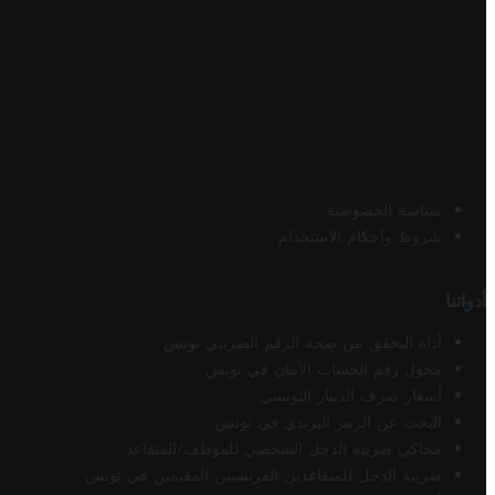
سياسة الخصوصية
شروط وأحكام الاستخدام
أدواتنا
أداة التحقق من صحة الرقم الضريبي تونس
محول رقم الحساب الآيبان في تونس
أسعار صرف الدينار التونسي
البحث عن الرمز البريدي في تونس
محاكي ضريبة الدخل الشخصي للموظف/المتقاعد
ضريبة الدخل للمتقاعدين الفرنسيين المقيمين في تونس