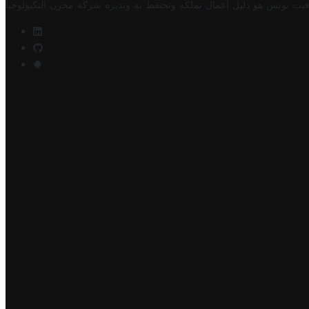
فيت تونس هو دليل أعمال تملكه وتحتفظ به وتديره
شركة مخزن التكنولوجيا