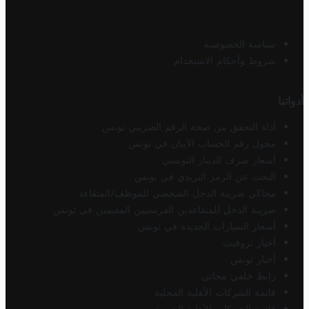
سياسة الخصوصية
شروط وأحكام الاستخدام
أدواتنا
أداة التحقق من صحة الرقم الضريبي تونس
محول رقم الحساب الآيبان في تونس
أسعار صرف الدينار التونسي
البحث عن الرمز البريدي في تونس
محاكي ضريبة الدخل الشخصي للموظف/المتقاعد
ضريبة الدخل للمتقاعدين الفرنسيين المقيمين في تونس
أسعار السيارات الجديدة في تونس
أخبار تروفيت
أخبار تونس
رابط خلفي مجاني
قائمة الشركات الأهلية المحلية