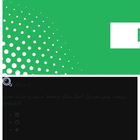
TROVIT
تروفيت تونس هو دليل أعمال تملكه وتحتفظ به وتديره
شركة مخزن
.
التكنولوجيا