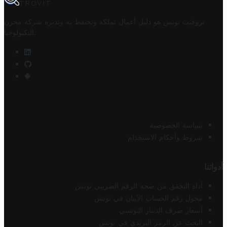
TROVIT
تروفيت تونس هو دليل أعمال تملكه وتحتفظ به وتديره
شركة مخزن
.
التكنولوجيا
سياسة الخصوصية
شروط وأحكام الاستخدام
أدواتنا
أداة التحقق من صحة الرقم الضريبي تونس
محول رقم الحساب الآيبان في تونس
أسعار صرف الدينار التونسي
البحث عن الرمز البريدي في تونس