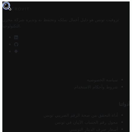
TROVIT
تروفيت تونس هو دليل أعمال تملكه وتحتفظ به وتديره
شركة مخزن
.
التكنولوجيا
سياسة الخصوصية
شروط وأحكام الاستخدام
أدواتنا
أداة التحقق من صحة الرقم الضريبي تونس
محول رقم الحساب الآيبان في تونس
أسعار صرف الدينار التونسي