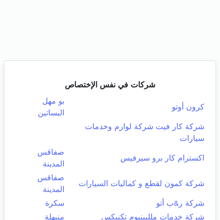
شركات في نفس الإختصاص
بو مهل
كرون أوتو
البساتين
شركة كار فيت شركة لوازم وخدمات
سيارات
صفاقس
اكسترام كار برو سيرفيس
المدينة
صفاقس
شركة كمون لقطع و كماليات السيارات
المدينة
شركة ر&ب أتو
سكرة
شركة خدمات ملليينيوم تكنيكس
منيهلة