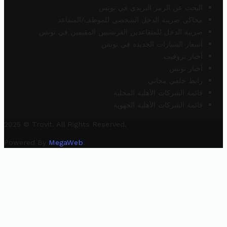
البحث عن الرمز البريدي في تونس
محاكي ضريبة الدخل الشخصي للموظف/المتقاعد
ضريبة الدخل للمتقاعدين الفرنسيين المقيمين في تونس
أسعار السيارات الجديدة في تونس
أخبار تروفيت
أخبار تونس
رابط خلفي مجاني
قائمة الشركات الأهلية المحلية
قائمة الشركات الأهلية الجهوية
2025 © Trovit. All Rights Reserved.
Powered By
MegaWeb
.