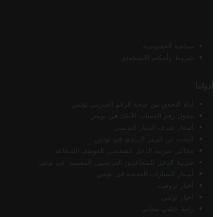
سياسة الخصوصية
شروط وأحكام الاستخدام
أدواتنا
أداة التحقق من صحة الرقم الضريبي تونس
محول رقم الحساب الآيبان في تونس
أسعار صرف الدينار التونسي
البحث عن الرمز البريدي في تونس
محاكي ضريبة الدخل الشخصي للموظف/المتقاعد
ضريبة الدخل للمتقاعدين الفرنسيين المقيمين في تونس
أسعار السيارات الجديدة في تونس
أخبار تروفيت
أخبار تونس
رابط خلفي مجاني