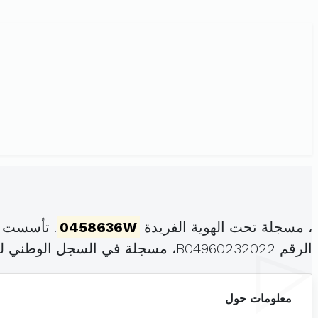
، مسجلة تحت الهوية الفريدة
0458636W
. تأسست ف
الرقم B04960232022، مسجلة في السجل الوطني للمؤسسات بتاريخ .
معلومات حول