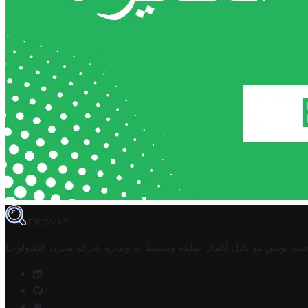
TROVIT
فيت تونس هو دليل أعمال تملكه وتحتفظ به وتديره
شركة مخزن التكنولوجيا