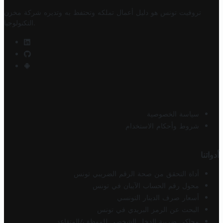
تروفيت تونس هو دليل أعمال تملكه وتحتفظ به وتديره
شركة مخزن
.
التكنولوجيا
سياسة الخصوصية
شروط وأحكام الاستخدام
أدواتنا
أداة التحقق من صحة الرقم الضريبي تونس
محول رقم الحساب الآيبان في تونس
أسعار صرف الدينار التونسي
البحث عن الرمز البريدي في تونس
محاكي ضريبة الدخل الشخصي للموظف/المتقاعد