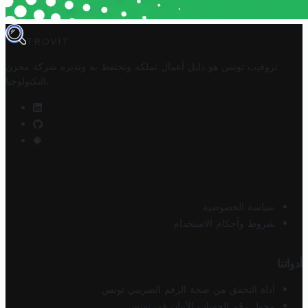
TROVIT
تروفيت تونس هو دليل أعمال تملكه وتحتفظ به وتديره
شركة مخزن
.
التكنولوجيا
سياسة الخصوصية
شروط وأحكام الاستخدام
أدواتنا
أداة التحقق من صحة الرقم الضريبي تونس
محول رقم الحساب الآيبان في تونس