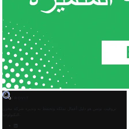
TROVIT
تروفيت تونس هو دليل أعمال تملكه وتحتفظ به وتديره
شركة مخزن
.
التكنولوجيا