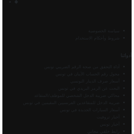
سياسة الخصوصية
شروط وأحكام الاستخدام
أدواتنا
أداة التحقق من صحة الرقم الضريبي تونس
محول رقم الحساب الآيبان في تونس
أسعار صرف الدينار التونسي
البحث عن الرمز البريدي في تونس
محاكي ضريبة الدخل الشخصي للموظف/المتقاعد
ضريبة الدخل للمتقاعدين الفرنسيين المقيمين في تونس
أسعار السيارات الجديدة في تونس
أخبار تروفيت
أخبار تونس
رابط خلفي مجاني