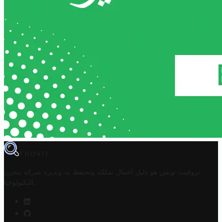
TROVIT
تروفيت تونس هو دليل أعمال تملكه وتحتفظ به وتديره
شركة مخزن
.
التكنولوجيا