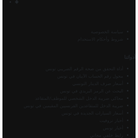
سياسة الخصوصية
شروط وأحكام الاستخدام
أدواتنا
أداة التحقق من صحة الرقم الضريبي تونس
محول رقم الحساب الآيبان في تونس
أسعار صرف الدينار التونسي
البحث عن الرمز البريدي في تونس
محاكي ضريبة الدخل الشخصي للموظف/المتقاعد
ضريبة الدخل للمتقاعدين الفرنسيين المقيمين في تونس
أسعار السيارات الجديدة في تونس
أخبار تروفيت
أخبار تونس
رابط خلفي مجاني