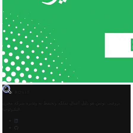
TROVIT
تروفيت تونس هو دليل أعمال تملكه وتحتفظ به وتديره
شركة مخزن
.
التكنولوجيا