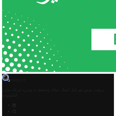
TROVIT
تروفيت تونس هو دليل أعمال تملكه وتحتفظ به وتديره
شركة مخزن
.
التكنولوجيا