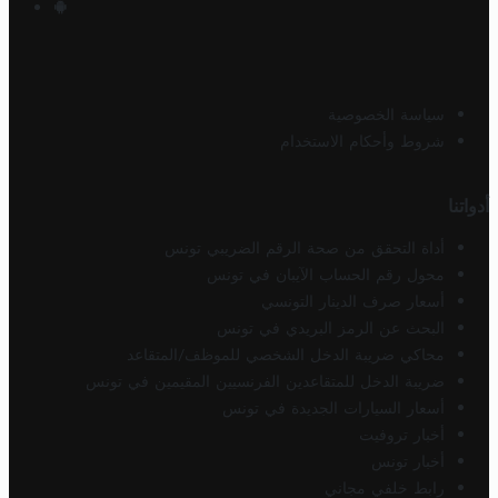
سياسة الخصوصية
شروط وأحكام الاستخدام
أدواتنا
أداة التحقق من صحة الرقم الضريبي تونس
محول رقم الحساب الآيبان في تونس
أسعار صرف الدينار التونسي
البحث عن الرمز البريدي في تونس
محاكي ضريبة الدخل الشخصي للموظف/المتقاعد
ضريبة الدخل للمتقاعدين الفرنسيين المقيمين في تونس
أسعار السيارات الجديدة في تونس
أخبار تروفيت
أخبار تونس
رابط خلفي مجاني