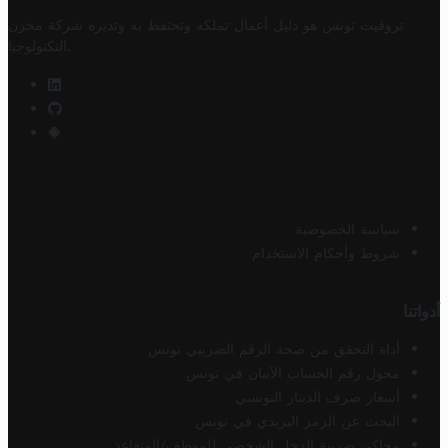
تروفيت تونس هو دليل أعمال تملكه وتحتفظ به وتديره
شركة مخزن
.
التكنولوجيا
سياسة الخصوصية
شروط وأحكام الاستخدام
أدواتنا
أداة التحقق من صحة الرقم الضريبي تونس
محول رقم الحساب الآيبان في تونس
أسعار صرف الدينار التونسي
البحث عن الرمز البريدي في تونس
محاكي ضريبة الدخل الشخصي للموظف/المتقاعد