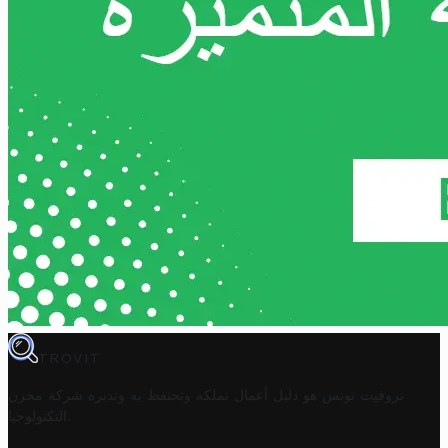
TROVIT
تروفيت تونس هو دليل أعمال تملكه وتحتفظ به وتديره
شركة مخزن
.
التكنولوجيا