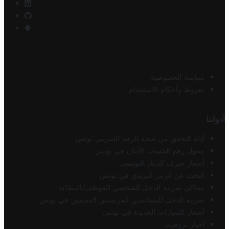
سياسة الخصوصية
شروط وأحكام الاستخدام
أدواتنا
أداة التحقق من صحة الرقم الضريبي تونس
محول رقم الحساب الآيبان في تونس
أسعار صرف الدينار التونسي
البحث عن الرمز البريدي في تونس
محاكي ضريبة الدخل الشخصي للموظف/المتقاعد
ضريبة الدخل للمتقاعدين الفرنسيين المقيمين في تونس
أسعار السيارات الجديدة في تونس
أخبار تروفيت