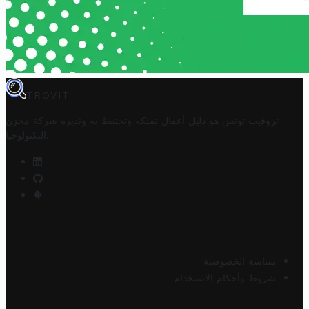
TROVIT
تروفيت تونس هو دليل أعمال تملكه وتحتفظ به وتديره
شركة مخزن
.
التكنولوجيا
سياسة الخصوصية
شروط وأحكام الاستخدام