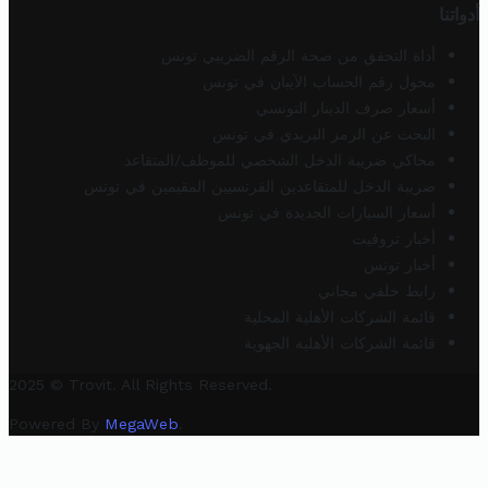
أدواتنا
أداة التحقق من صحة الرقم الضريبي تونس
محول رقم الحساب الآيبان في تونس
أسعار صرف الدينار التونسي
البحث عن الرمز البريدي في تونس
محاكي ضريبة الدخل الشخصي للموظف/المتقاعد
ضريبة الدخل للمتقاعدين الفرنسيين المقيمين في تونس
أسعار السيارات الجديدة في تونس
أخبار تروفيت
أخبار تونس
رابط خلفي مجاني
قائمة الشركات الأهلية المحلية
قائمة الشركات الأهلية الجهوية
2025 © Trovit. All Rights Reserved.
Powered By
MegaWeb
.