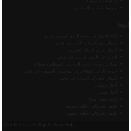
سياسة الخصوصية
شروط وأحكام الاستخدام
أدواتنا
أداة التحقق من صحة الرقم الضريبي تونس
محول رقم الحساب الآيبان في تونس
أسعار صرف الدينار التونسي
البحث عن الرمز البريدي في تونس
محاكي ضريبة الدخل الشخصي للموظف/المتقاعد
ضريبة الدخل للمتقاعدين الفرنسيين المقيمين في تونس
أسعار السيارات الجديدة في تونس
أخبار تروفيت
أخبار تونس
رابط خلفي مجاني
قائمة الشركات الأهلية المحلية
قائمة الشركات الأهلية الجهوية
2025 © Trovit. All Rights Reserved.