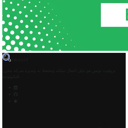
TROVIT
تروفيت تونس هو دليل أعمال تملكه وتحتفظ به وتديره
شركة مخزن
.
التكنولوجيا