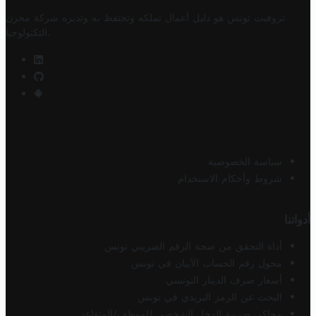
تروفيت تونس هو دليل أعمال تملكه وتحتفظ به وتديره
شركة مخزن
.
التكنولوجيا
سياسة الخصوصية
شروط وأحكام الاستخدام
أدواتنا
أداة التحقق من صحة الرقم الضريبي تونس
محول رقم الحساب الآيبان في تونس
أسعار صرف الدينار التونسي
البحث عن الرمز البريدي في تونس
محاكي ضريبة الدخل الشخصي للموظف/المتقاعد