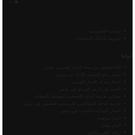
سياسة الخصوصية
شروط وأحكام الاستخدام
أدواتنا
أداة التحقق من صحة الرقم الضريبي تونس
محول رقم الحساب الآيبان في تونس
أسعار صرف الدينار التونسي
البحث عن الرمز البريدي في تونس
محاكي ضريبة الدخل الشخصي للموظف/المتقاعد
ضريبة الدخل للمتقاعدين الفرنسيين المقيمين في تونس
أسعار السيارات الجديدة في تونس
أخبار تروفيت
أخبار تونس
رابط خلفي مجاني