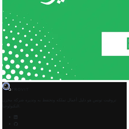
TROVIT
تروفيت تونس هو دليل أعمال تملكه وتحتفظ به وتديره
شركة مخزن
.
التكنولوجيا