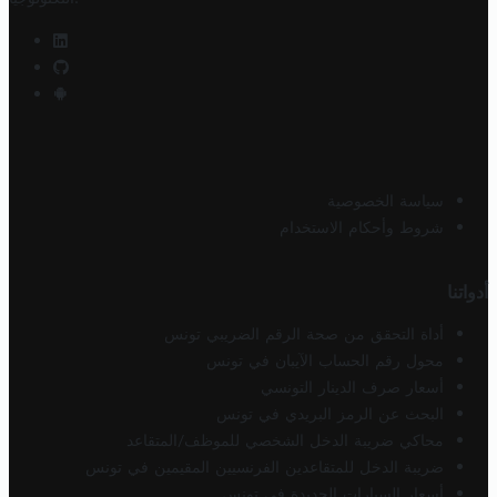
سياسة الخصوصية
شروط وأحكام الاستخدام
أدواتنا
أداة التحقق من صحة الرقم الضريبي تونس
محول رقم الحساب الآيبان في تونس
أسعار صرف الدينار التونسي
البحث عن الرمز البريدي في تونس
محاكي ضريبة الدخل الشخصي للموظف/المتقاعد
ضريبة الدخل للمتقاعدين الفرنسيين المقيمين في تونس
أسعار السيارات الجديدة في تونس