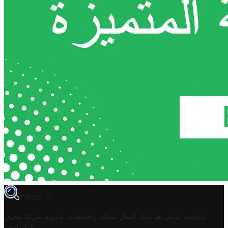
TROVIT
تروفيت تونس هو دليل أعمال تملكه وتحتفظ به وتديره
شركة مخزن
.
التكنولوجيا