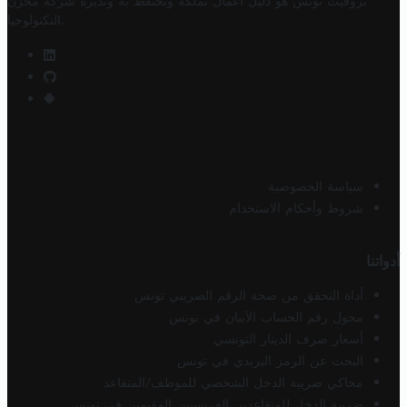
تروفيت تونس هو دليل أعمال تملكه وتحتفظ به وتديره
شركة مخزن
.
التكنولوجيا
سياسة الخصوصية
شروط وأحكام الاستخدام
أدواتنا
أداة التحقق من صحة الرقم الضريبي تونس
محول رقم الحساب الآيبان في تونس
أسعار صرف الدينار التونسي
البحث عن الرمز البريدي في تونس
محاكي ضريبة الدخل الشخصي للموظف/المتقاعد
ضريبة الدخل للمتقاعدين الفرنسيين المقيمين في تونس