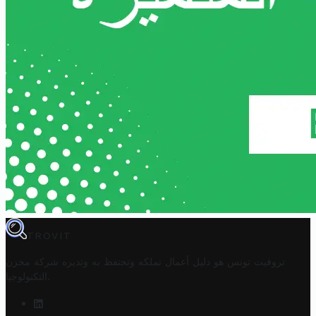
TROVIT
تروفيت تونس هو دليل أعمال تملكه وتحتفظ به وتديره
شركة مخزن
.
التكنولوجيا