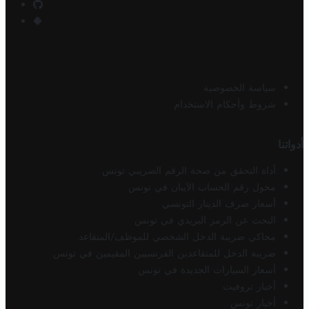
سياسة الخصوصية
شروط وأحكام الاستخدام
أدواتنا
أداة التحقق من صحة الرقم الضريبي تونس
محول رقم الحساب الآيبان في تونس
أسعار صرف الدينار التونسي
البحث عن الرمز البريدي في تونس
محاكي ضريبة الدخل الشخصي للموظف/المتقاعد
ضريبة الدخل للمتقاعدين الفرنسيين المقيمين في تونس
أسعار السيارات الجديدة في تونس
أخبار تروفيت
أخبار تونس