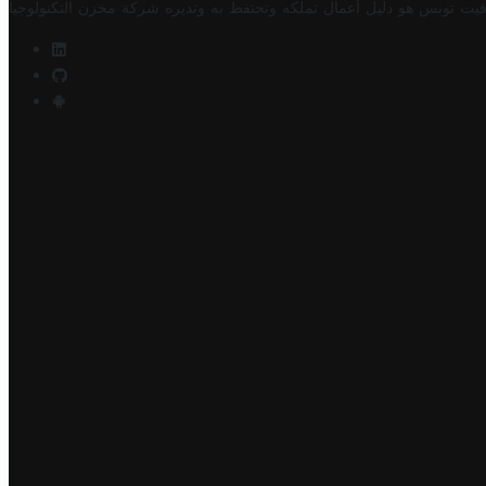
فيت تونس هو دليل أعمال تملكه وتحتفظ به وتديره
شركة مخزن التكنولوجيا