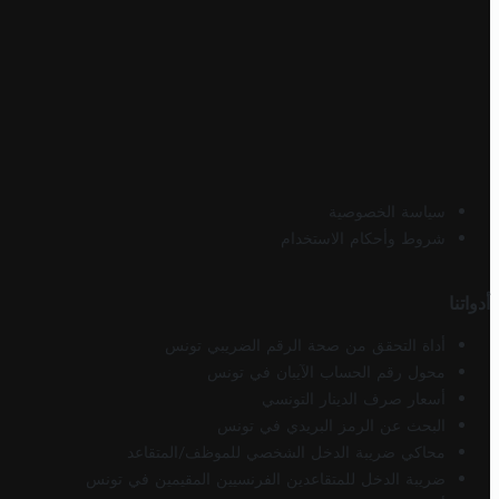
سياسة الخصوصية
شروط وأحكام الاستخدام
أدواتنا
أداة التحقق من صحة الرقم الضريبي تونس
محول رقم الحساب الآيبان في تونس
أسعار صرف الدينار التونسي
البحث عن الرمز البريدي في تونس
محاكي ضريبة الدخل الشخصي للموظف/المتقاعد
ضريبة الدخل للمتقاعدين الفرنسيين المقيمين في تونس