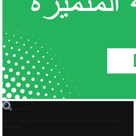
TROVIT
تروفيت تونس هو دليل أعمال تملكه وتحتفظ به وتديره
شركة مخزن
.
التكنولوجيا