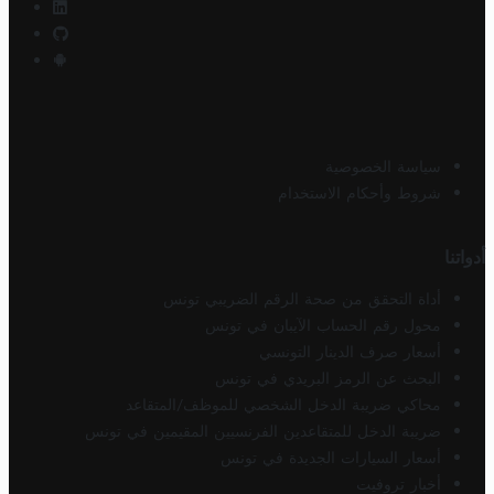
سياسة الخصوصية
شروط وأحكام الاستخدام
أدواتنا
أداة التحقق من صحة الرقم الضريبي تونس
محول رقم الحساب الآيبان في تونس
أسعار صرف الدينار التونسي
البحث عن الرمز البريدي في تونس
محاكي ضريبة الدخل الشخصي للموظف/المتقاعد
ضريبة الدخل للمتقاعدين الفرنسيين المقيمين في تونس
أسعار السيارات الجديدة في تونس
أخبار تروفيت