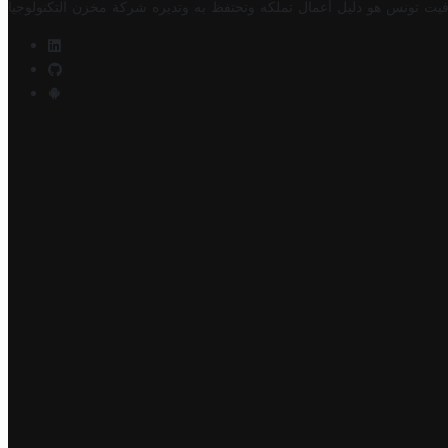
فيت تونس هو دليل أعمال تملكه وتحتفظ به وتديره
شركة مخزن التكنولوجيا