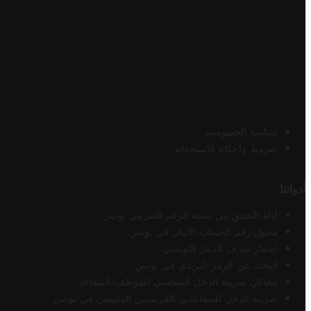
سياسة الخصوصية
شروط وأحكام الاستخدام
أدواتنا
أداة التحقق من صحة الرقم الضريبي تونس
محول رقم الحساب الآيبان في تونس
أسعار صرف الدينار التونسي
البحث عن الرمز البريدي في تونس
محاكي ضريبة الدخل الشخصي للموظف/المتقاعد
ضريبة الدخل للمتقاعدين الفرنسيين المقيمين في تونس