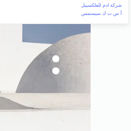
شركة ادم للفلكسيبل
أ س ت ك سيستمس