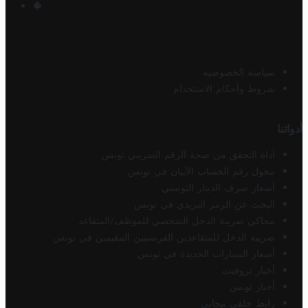
سياسة الخصوصية
شروط وأحكام الاستخدام
أدواتنا
أداة التحقق من صحة الرقم الضريبي تونس
محول رقم الحساب الآيبان في تونس
أسعار صرف الدينار التونسي
البحث عن الرمز البريدي في تونس
محاكي ضريبة الدخل الشخصي للموظف/المتقاعد
ضريبة الدخل للمتقاعدين الفرنسيين المقيمين في تونس
أسعار السيارات الجديدة في تونس
أخبار تروفيت
أخبار تونس
رابط خلفي مجاني