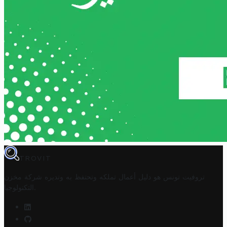
TROVIT
تروفيت تونس هو دليل أعمال تملكه وتحتفظ به وتديره
شركة مخزن
.
التكنولوجيا