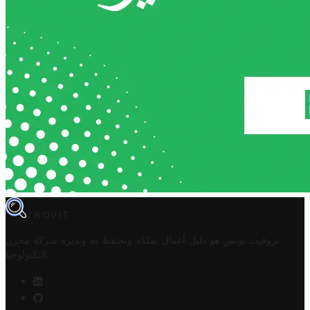
TROVIT
تروفيت تونس هو دليل أعمال تملكه وتحتفظ به وتديره
شركة مخزن
.
التكنولوجيا