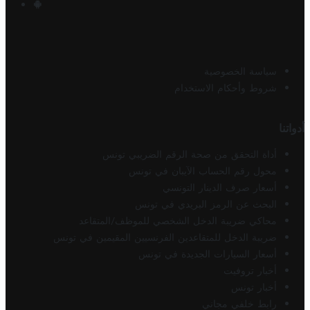
سياسة الخصوصية
شروط وأحكام الاستخدام
أدواتنا
أداة التحقق من صحة الرقم الضريبي تونس
محول رقم الحساب الآيبان في تونس
أسعار صرف الدينار التونسي
البحث عن الرمز البريدي في تونس
محاكي ضريبة الدخل الشخصي للموظف/المتقاعد
ضريبة الدخل للمتقاعدين الفرنسيين المقيمين في تونس
أسعار السيارات الجديدة في تونس
أخبار تروفيت
أخبار تونس
رابط خلفي مجاني